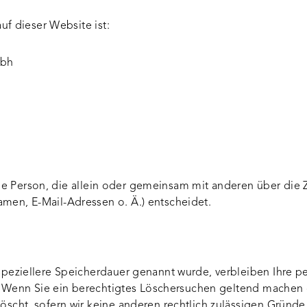
uf dieser Website ist:
mbh
ische Person, die allein oder gemeinsam mit anderen über die
men, E-Mail-Adressen o. Ä.) entscheidet.
 speziellere Speicherdauer genannt wurde, verbleiben Ihre
t. Wenn Sie ein berechtigtes Löschersuchen geltend machen 
scht, sofern wir keine anderen rechtlich zulässigen Gründe 